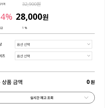
32,900원
매가격
24%
28,000
원
립금
1 %
상
이즈
0
 상품 금액
원
실시간 재고 조회