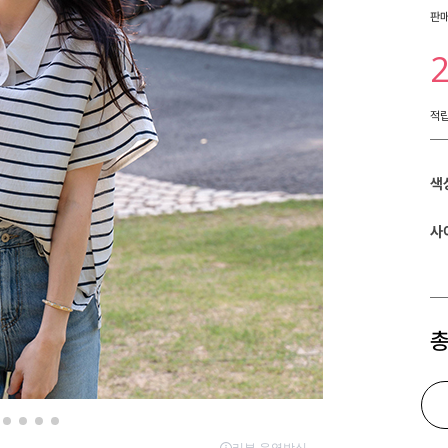
판
적
색
사
총