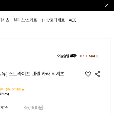
티셔츠
원피스/스커트
1+1/코디세트
ACC
벨유] 스트라이프 텐셀 카라 티셔츠
작 15% 추가할인★
셀80%]
36,900원
비자가격