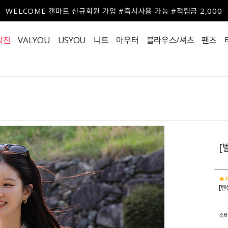
WELCOME 캔마트 신규회원 가입 #즉시사용 가능 #적립금 2,000
작진
VALYOU
USYOU
니트
아우터
블라우스/셔츠
팬츠
[
★제
[텐
소