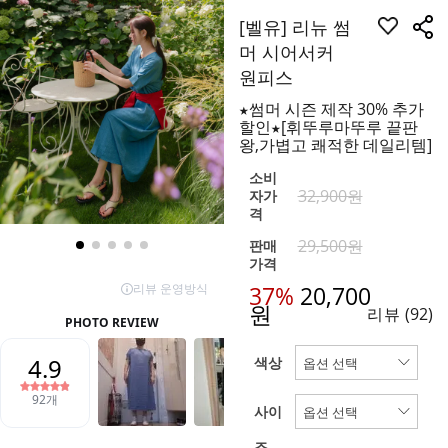
[벨유] 리뉴 썸
머 시어서커
원피스
★썸머 시즌 제작 30% 추가
할인★[휘뚜루마뚜루 끝판
왕,가볍고 쾌적한 데일리템]
소비
32,900원
자가
격
29,500원
판매
가격
37%
20,700
원
리뷰
(92)
색상
사이
즈