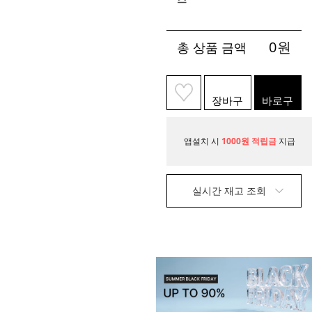
0
원
총 상품 금액
장바구
바로구
니
매
앱설치 시
1000원 적립금
지급
실시간 재고 조회