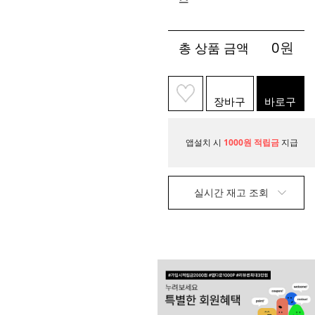
0
원
총 상품 금액
장바구
바로구
니
매
앱설치 시
1000원 적립금
지급
실시간 재고 조회