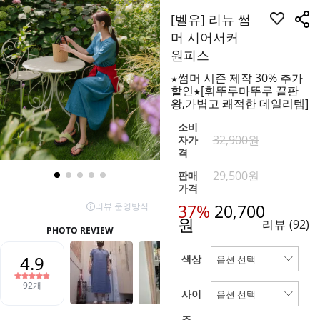
[벨유] 리뉴 썸
머 시어서커
원피스
★썸머 시즌 제작 30% 추가
할인★[휘뚜루마뚜루 끝판
왕,가볍고 쾌적한 데일리템]
소비
32,900원
자가
격
29,500원
판매
가격
37%
20,700
원
리뷰
(92)
색상
사이
즈