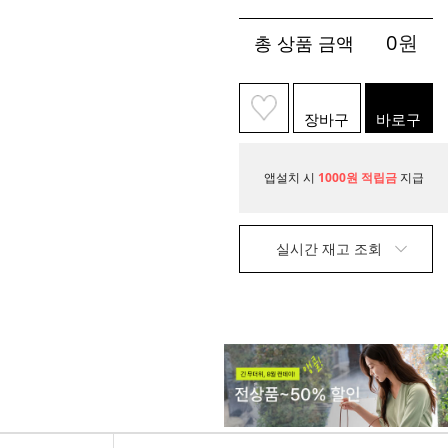
0
원
총 상품 금액
장바구
바로구
니
매
앱설치 시
1000원 적립금
지급
실시간 재고 조회