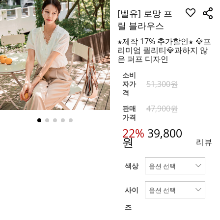
[벨유] 로망 프
릴 블라우스
★제작 17% 추가할인★ 💎프
리미엄 퀄리티💎과하지 않
은 퍼프 디자인
소비
51,300원
자가
격
47,900원
판매
가격
22%
39,800
원
리뷰
색상
사이
즈