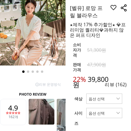
[벨유] 로망 프
릴 블라우스
★제작 17% 추가할인★ 💎프
리미엄 퀄리티💎과하지 않
은 퍼프 디자인
소비
51,300원
자가
격
47,900원
판매
가격
22%
39,800
원
리뷰
(162)
색상
사이
즈