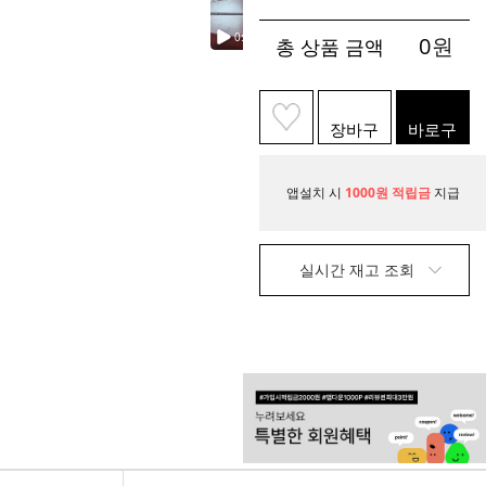
0
원
총 상품 금액
장바구
바로구
니
매
앱설치 시
1000원 적립금
지급
실시간 재고 조회