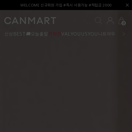
WELCOME 신규회원 가입 #즉시 사용가능 #적립금 2000
0
신상
BEST
🚚오늘출발
키작진
VALYOU
USYOU
니트
아우터
블라