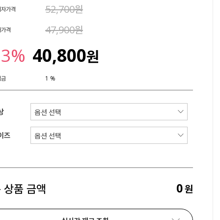
52,700원
비자가격
47,900원
매가격
23%
40,800
원
립금
1 %
상
이즈
0
 상품 금액
원