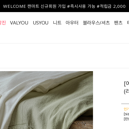
WELCOME 캔마트 신규회원 가입 #즉시사용 가능 #적립금 2,000
작진
VALYOU
USYOU
니트
아우터
블라우스/셔츠
팬츠
[
(
인기
[s
[린