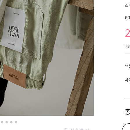
소
판
적
색
사
총