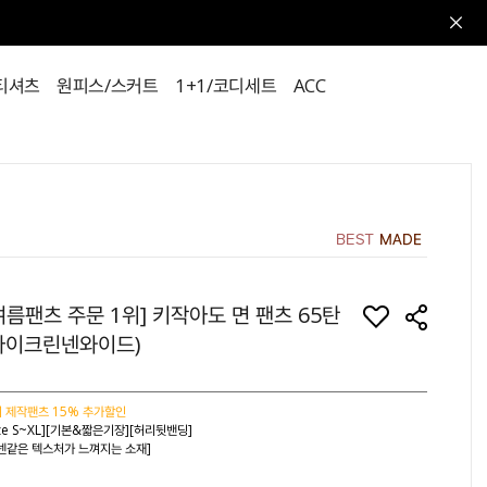
티셔츠
원피스/스커트
1+1/코디세트
ACC
여름팬츠 주문 1위] 키작아도 면 팬츠 65탄
라이크린넨와이드)
 제작팬츠 15% 추가할인
ize S~XL][기본&짧은기장][허리뒷밴딩]
넨같은 텍스처가 느껴지는 소재]