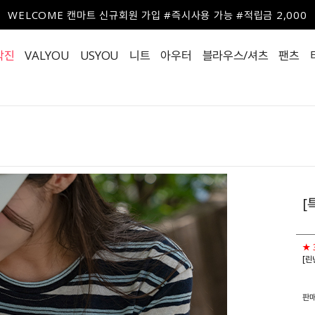
WELCOME 캔마트 신규회원 가입 #즉시사용 가능 #적립금 2,000
작진
VALYOU
USYOU
니트
아우터
블라우스/셔츠
팬츠
[
★ 
[린
판