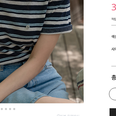
적
색
사
총