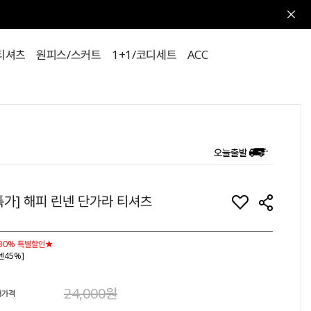
티셔츠
원피스/스커트
1+1/코디세트
ACC
특가] 해피 린넨 단가라 티셔츠
30% 특별할인★
넨45%]
24,000원
매가격