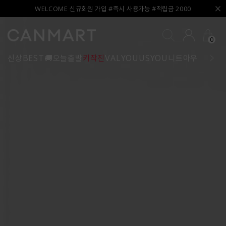
WELCOME 신규회원 가입 #즉시 사용가능 #적립금 2000
0
신상
BEST
🚚오늘출발
키작진
VALYOU
USYOU
니트
아우터
블라