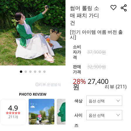
썸머 롤링 소
매 패치 가디
건
[인기 아이템 여름 버전 출
시]
소비
37,900원
자가
격
32,900원
판매
가격
28%
27,400
원
리뷰
(211)
색상
사이
즈