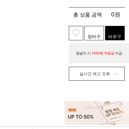
0
원
총 상품 금액
장바구
바로구
니
매
앱설치 시
1000원 적립금
지급
실시간 재고 조회