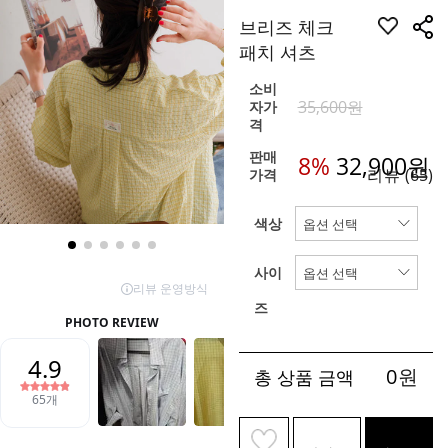
브리즈 체크
패치 셔츠
소비
35,600원
자가
격
판매
8%
32,900
원
리뷰
(65)
가격
색상
사이
즈
0
원
총 상품 금액