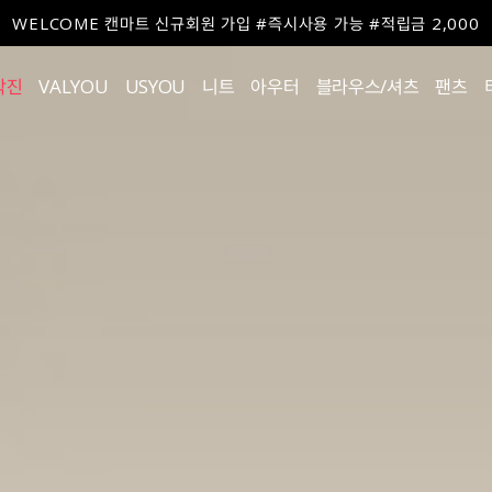
WELCOME 캔마트 신규회원 가입 #즉시사용 가능 #적립금 2,000
작진
VALYOU
USYOU
니트
아우터
블라우스/셔츠
팬츠