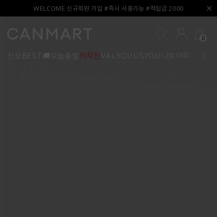
WELCOME 신규회원 가입 #즉시 사용가능 #적립금 2000
0
신상
BEST
🚚오늘출발
키작진
VALYOU
USYOU
니트
아우터
블라