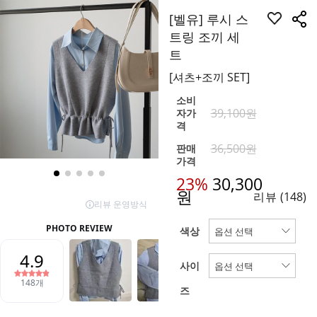
[벨유] 루시 스
트링 조끼 세
트
[셔츠+조끼 SET]
소비
39,100원
자가
격
36,500원
판매
가격
23%
30,300
원
리뷰
(148)
색상
사이
즈