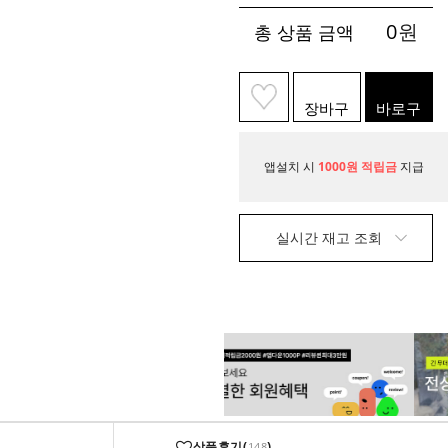
0
원
총 상품 금액
장바구
바로구
니
매
앱설치 시
1000원 적립금
지급
실시간 재고 조회
상품후기(
)
148