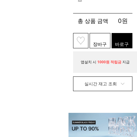
0
원
총 상품 금액
장바구
바로구
니
매
앱설치 시
1000원 적립금
지급
실시간 재고 조회