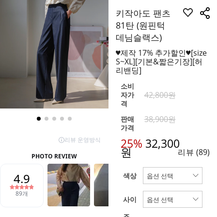
키작아도 팬츠
81탄 (원핀턱
데님슬랙스)
♥제작 17% 추가할인♥[size
S~XL][기본&짧은기장][허
리밴딩]
소비
42,800원
자가
격
38,900원
판매
가격
25%
32,300
원
리뷰
(89)
색상
사이
즈