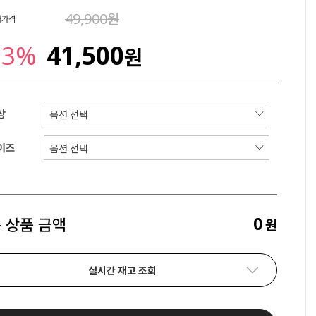
49,900원
매가격
23%
41,500
원
상
이즈
0
 상품 금액
원
실시간 재고 조회