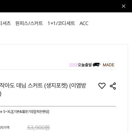
티셔츠
원피스/스커트
1+1/코디세트
ACC
작아도 데님 스커트 (생지포켓) (이염방
지)
ize S~XL][기본&짧은기장][히든밴딩]
53,900원
비자가격