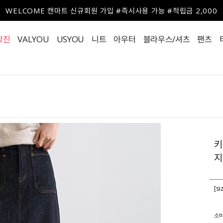
WELCOME 캔마트 신규회원 가입 #즉시사용 가능 #적립금 2,000
작진
VALYOU
USYOU
니트
아우터
블라우스/셔츠
팬츠
키
[s
소