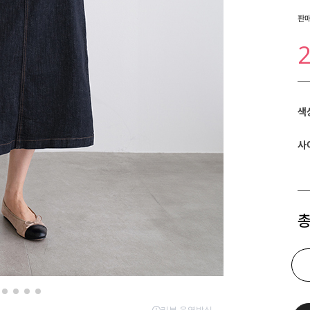
판
색
사
총