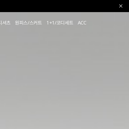
티셔츠
원피스/스커트
1+1/코디세트
ACC