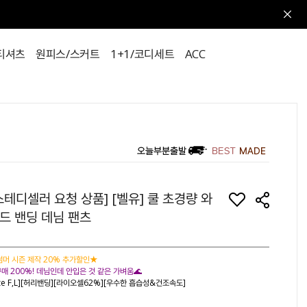
티셔츠
원피스/스커트
1+1/코디세트
ACC
스테디셀러 요청 상품] [벨유] 쿨 초경량 와
드 밴딩 데님 팬츠
머 시즌 제작 20% 추가할인★
매 200%! 데님인데 안입은 것 같은 가벼움🌊
ize F,L][허리밴딩][라이오셀62%][우수한 흡습성&건조속도]