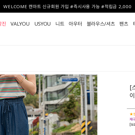
WELCOME 캔마트 신규회원 가입 #즉시사용 가능 #적립금 2,000
작진
VALYOU
USYOU
니트
아우터
블라우스/셔츠
팬츠
[
이
★썸
재구
[s