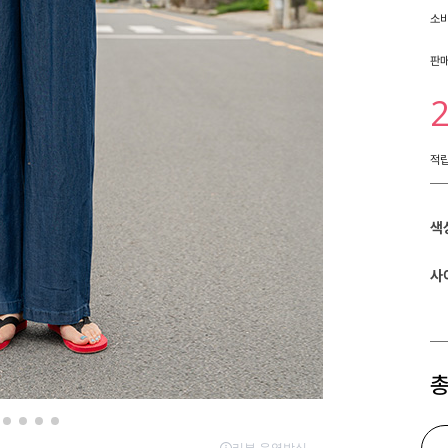
소
판
적
색
사
총