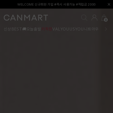
WELCOME 신규회원 가입 #즉시 사용가능 #적립금 2000
0
신상
BEST
🚚오늘출발
키작진
VALYOU
USYOU
니트
아우터
블라