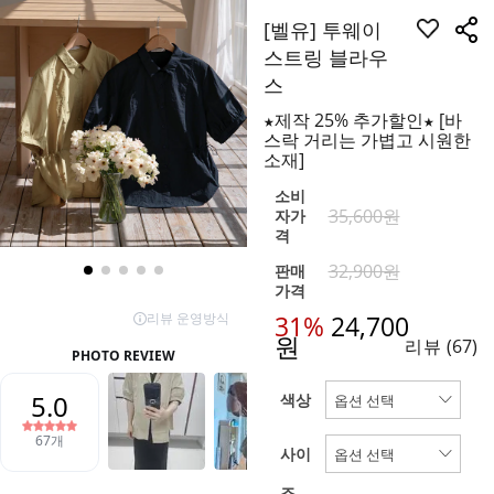
[벨유] 투웨이
스트링 블라우
스
★제작 25% 추가할인★ [바
스락 거리는 가볍고 시원한
소재]
소비
35,600원
자가
격
32,900원
판매
가격
31%
24,700
원
리뷰
(67)
색상
사이
즈