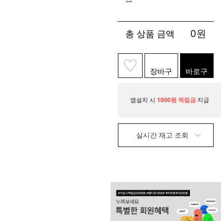
0
원
총 상품 금액
장바구
바로구
니
매
앱설치 시
1000원 적립금
지급
실시간 재고 조회