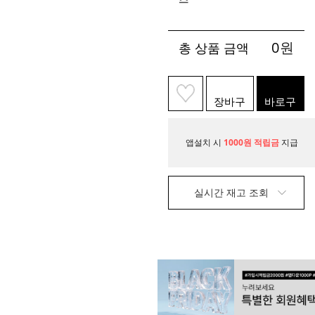
0
원
총 상품 금액
장바구
바로구
니
매
앱설치 시
1000원 적립금
지급
실시간 재고 조회