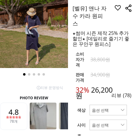
[벨유] 앤나 자
수 카라 원피
스
★썸머 시즌 제작 25% 추가
할인★ [데일리로 즐기기 좋
은 꾸안꾸 원피스]
소비
38,800원
자가
격
34,900원
판매
가격
32%
26,200
원
리뷰
(78)
색상
사이
즈