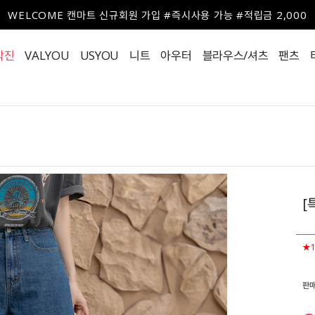
WELCOME 캔마트 신규회원 가입 #즉시사용 가능 #적립금 2,000
작진
VALYOU
USYOU
니트
아우터
블라우스/셔츠
팬츠
[
★1
판