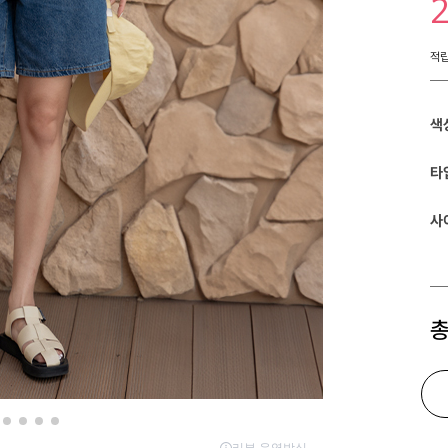
적
색
타
사
총