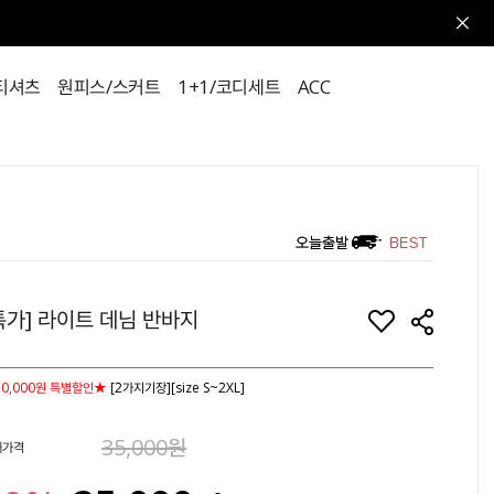
티셔츠
원피스/스커트
1+1/코디세트
ACC
특가] 라이트 데님 반바지
0,000원 특별할인★
[2가지기장][size S~2XL]
35,000원
매가격