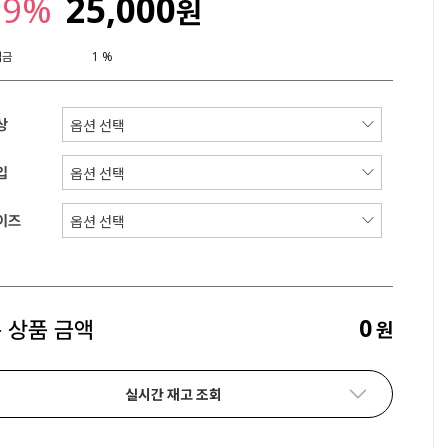
29%
25,000
원
립금
1 %
상
입
이즈
0
 상품 금액
원
실시간 재고 조회