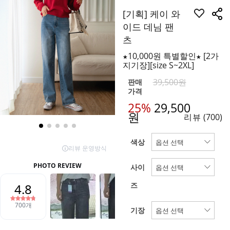
[기획] 케이 와
이드 데님 팬
츠
★10,000원 특별할인★ [2가
지기장][size S~2XL]
39,500원
판매
가격
25%
29,500
원
리뷰
(700)
색상
사이
즈
기장