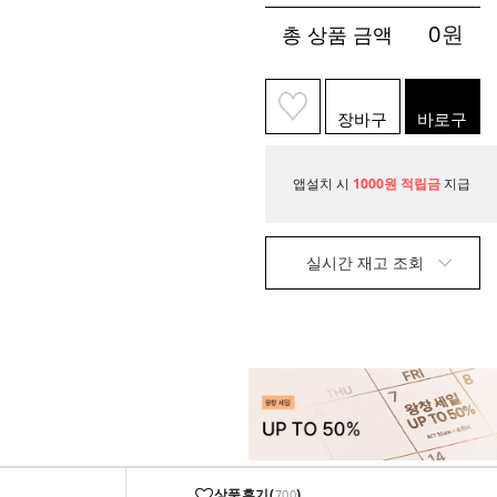
0
원
총 상품 금액
장바구
바로구
니
매
앱설치 시
1000원 적립금
지급
실시간 재고 조회
상품후기(
)
700