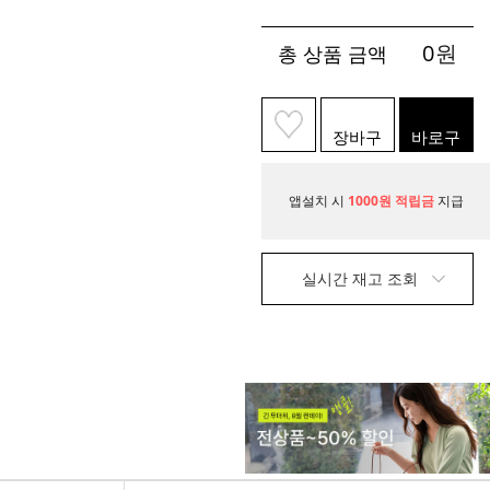
0
원
총 상품 금액
장바구
바로구
니
매
앱설치 시
1000원 적립금
지급
실시간 재고 조회