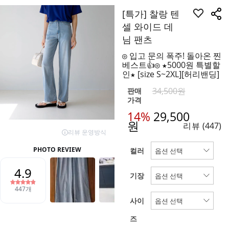
[특가] 찰랑 텐
셀 와이드 데
님 팬츠
◎ 입고 문의 폭주! 돌아온 찐
베스트👍◎ ★5000원 특별할
인★ [size S~2XL][허리밴딩]
34,500원
판매
가격
14%
29,500
원
리뷰
(447)
컬러
기장
사이
즈