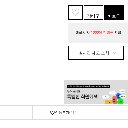
장바구
바로구
니
매
앱설치 시
1000원 적립금
지급
실시간 재고 조회
상품후기(
)
164