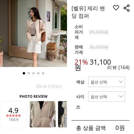
[벨유] 제리 밴
딩 점퍼
소비
39,500원
자가
격
36,500원
판매
가격
21%
31,100
원
리뷰
(164)
색상
사이
즈
0
원
총 상품 금액