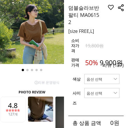
덤블슬라브반
팔티 MA0615
2
[size FREE,L]
소비
19,800원
자가
격
판매
50%
9,900
원
리뷰
(127)
가격
색상
사이
즈
0
원
총 상품 금액