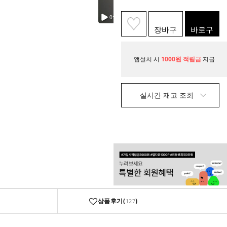
장바구
바로구
니
매
앱설치 시
1000원 적립금
지급
실시간 재고 조회
상품후기(
)
127