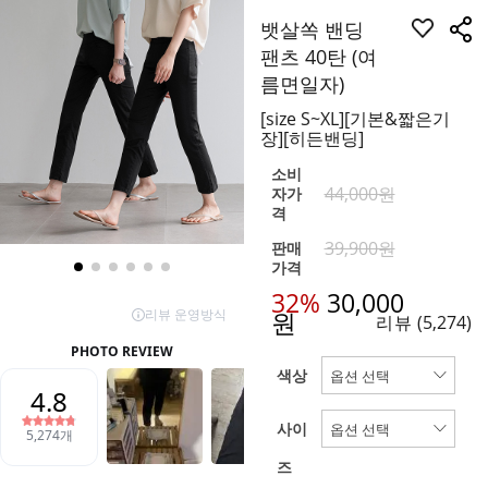
뱃살쏙 밴딩
팬츠 40탄 (여
름면일자)
[size S~XL][기본&짧은기
장][히든밴딩]
소비
44,000원
자가
격
39,900원
판매
가격
32%
30,000
원
리뷰
(5,274)
색상
사이
즈