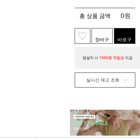
0
원
총 상품 금액
장바구
바로구
니
매
앱설치 시
1000원 적립금
지급
실시간 재고 조회