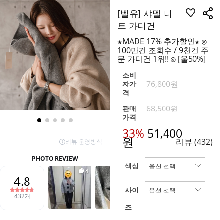
[벨유] 샤멜 니
트 가디건
★MADE 17% 추가할인★ ◎
100만건 조회수 / 9천건 주
문 가디건 1위!! ◎ [울50%]
소비
76,800원
자가
격
68,500원
판매
가격
33%
51,400
원
리뷰
(432)
색상
사이
즈