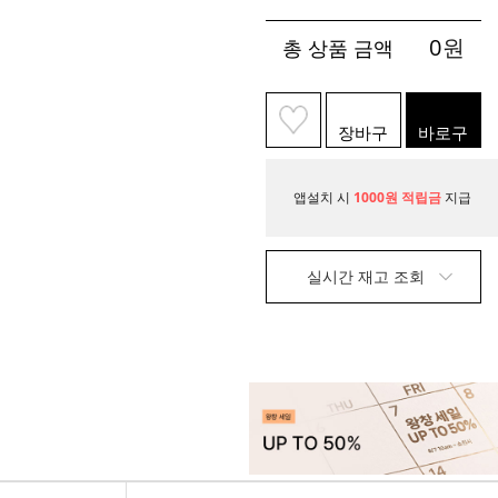
0
원
총 상품 금액
장바구
바로구
니
매
앱설치 시
1000원 적립금
지급
실시간 재고 조회