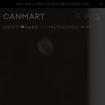
WELCOME 신규회원 가입 #즉시 사용가능 #적립금 2000
0
신상
BEST
🚚오늘출발
키작진
VALYOU
USYOU
니트
아우터
블라