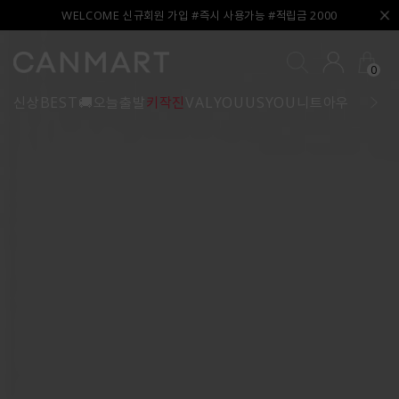
WELCOME 신규회원 가입 #즉시 사용가능 #적립금 2000
0
신상
BEST
🚚오늘출발
키작진
VALYOU
USYOU
니트
아우터
블라