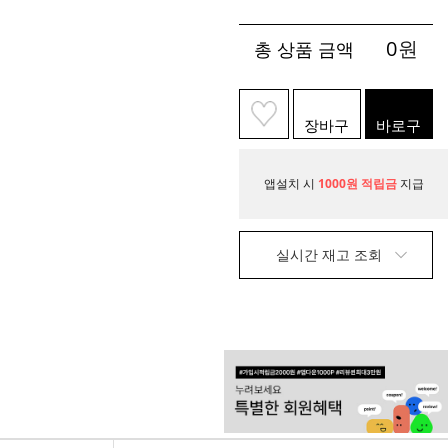
0
원
총 상품 금액
장바구
바로구
니
매
앱설치 시
1000원 적립금
지급
실시간 재고 조회