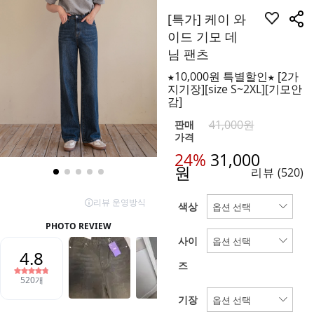
[특가] 케이 와
이드 기모 데
님 팬츠
★10,000원 특별할인★ [2가
지기장][size S~2XL][기모안
감]
41,000원
판매
가격
24%
31,000
원
리뷰
(520)
색상
사이
즈
기장