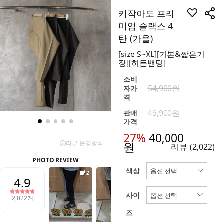
키작아도 프리
미엄 슬랙스 4
탄 (가을)
[size S~XL][기본&짧은기
장][히든밴딩]
소비
54,900원
자가
격
49,900원
판매
가격
27%
40,000
원
리뷰
(2,022)
색상
사이
즈