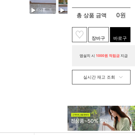
0
원
총 상품 금액
장바구
바로구
니
매
앱설치 시
1000원 적립금
지급
실시간 재고 조회