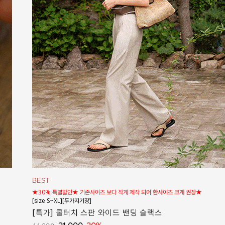
★30% 특별할인★ 기존사이즈 보다 작게 제작 되어 한사이즈 크게 권장★
[size S~XL][두가지기장]
[특가] 쿨터치 스판 와이드 밴딩 슬랙스