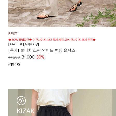
★30% 특별할인★ 기존사이즈 보다 작게 제작 되어 한사이즈 크게 권장★
[size S~XL][두가지기장]
[특가] 쿨터치 스판 와이드 밴딩 슬랙스
31,000
30%
44,200
(리뷰:10)