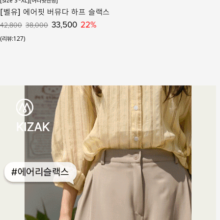
[size S~XL][허리뒷밴딩]
[벨유] 에어핏 버뮤다 하프 슬랙스
33,500
22%
42,800
38,000
(리뷰:127)