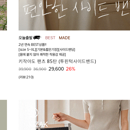
2년 연속 BEST상품!!
[size S~XL][기본&짧은기장][사이드밴딩]
[몸에 붙지 않아 쾌적한 착용감 제공]
키작아도 팬츠 85탄 (투핀턱사이드밴드)
29,600
26%
39,900
36,900
(리뷰:210)