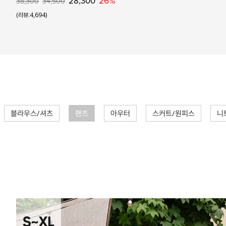
28,300
26%
38,300
34,500
(리뷰:4,694)
블라우스/셔츠
팬츠
아우터
스커트/원피스
니