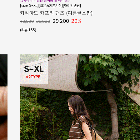
입자마자 시원한 올여름 핫 아이템✨
[size S~XL][짧은&기본기장][허리인밴딩]
키작아도 카프리 팬츠 (여름쿨스판)
29,200
29%
40,900
36,500
(리뷰:155)