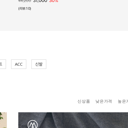
31,000
30%
44,200
(리뷰:10)
트
ACC
신발
신상품
낮은가격
높은