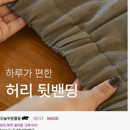
문의 폭주! 올여름 '교복 바지'