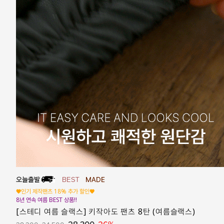
♥인기 제작팬츠 18% 추가 할인♥
8년 연속 여름 BEST 상품!!
[스테디 여름 슬랙스] 키작아도 팬츠 8탄 (여름슬랙스)