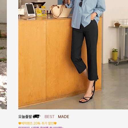
♥제작팬츠 20% 추가 할인♥