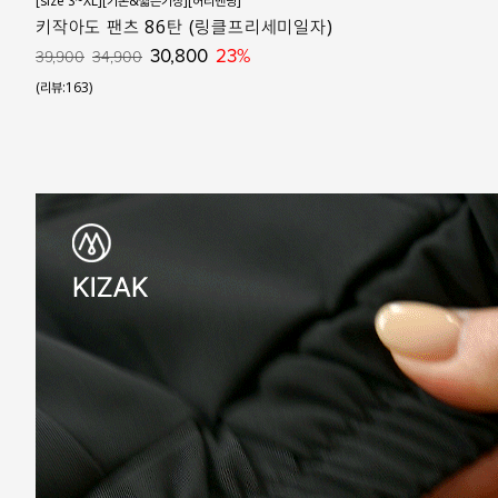
[size S~XL][기본&짧은기장][허리밴딩]
키작아도 팬츠 86탄 (링클프리세미일자)
30,800
23%
39,900
34,900
(리뷰:163)