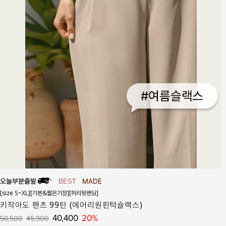
[size S~XL][기본&짧은기장][허리뒷밴딩]
키작아도 팬츠 99탄 (에어리원핀턱슬랙스)
40,400
20%
50,500
45,900